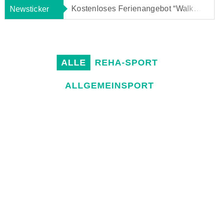
Kostenloses Ferienangebot “Walk and Talk” für alle (auch ohne Mitgliedschaft)! Nähere Infos findet Ihr im BLOG!
Newsticker
Informationen zu unseren Angeboten in den Sommerferien findet ihr in unserem BLOG!
Klickt oben auf “BLOG” und Ihr kommt zu unseren aktuellen News!
ALLE
REHA-SPORT
ALLGEMEINSPORT