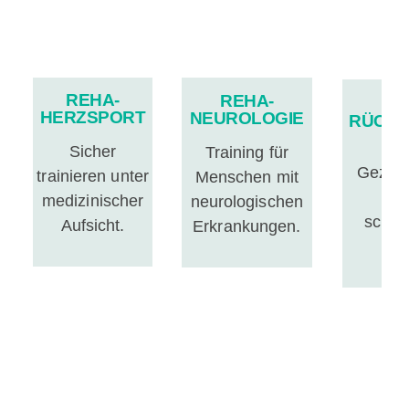
REHA-
REHA-
R
HERZSPORT
NEUROLOGIE
RÜCK
Sicher
Training für
Geziel
trainieren unter
Menschen mit
f
medizinischer
neurologischen
schme
Aufsicht.
Erkrankungen.
L